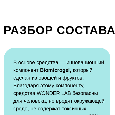
для стирки, с эффектом сохранения
белого цвета ткани
АПАВ <5%
на основе натурального пальмоядрового масла
обеспечивают отличные очищающие
и пенообразующие свойства
НПАВ <5%
на основе кокосового масла, улучшают
и стабилизируют пенообразование
мыло <5%
анионное ПАВ, получают из жирных кислот
пальмоядрового масла, обладает очень
хорошими пенообразующими и
эмульгирующими свойствам