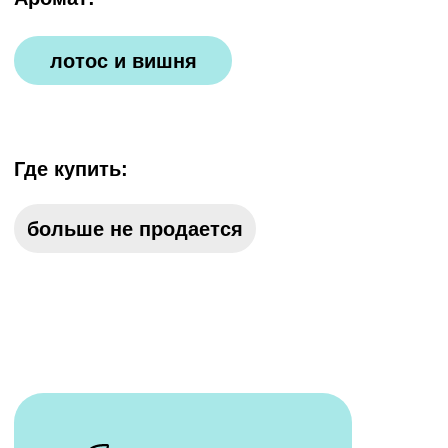
сделано
эффективное
из овощей
устранение
и фруктов
пятен
фосфатов и
сохраняет
фосфонатов
белизну
вещей
РАЗБОР СОСТАВА
В основе средства — инновационный