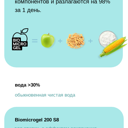
ароматизатор <5%
отдушка для легкого приятного запаха,
гипоаллергенная и безопасная
консервант <5%
минимальная доза синтетического
консерванта против всех видов
микроорганизмов и бактерий
СОСТАВ
СПОСОБ
ПРИМЕНЕНИЯ