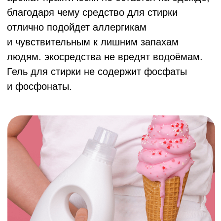
Исследования осуществляются компанией ООО "БМГ"
при
грантовой поддержке Фонда «Сколково»
Сайт разработан дизайн-командой WONDER LAB
Экопятновыводитель
Экогель для сти
Экосредство для
для жирных пятен
цветного белья
чистки кухонных
(мандарин и мята
плит, духовых
шкафов и грилей