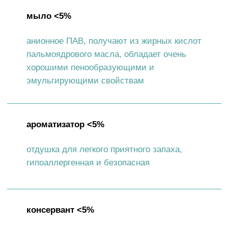
О ПРОДУКТЕ
Средства для стирки WONDER LAB
эффективны при температуре от 30 до 90
градусов, удаляя пятна, желтинзу
и сильные загрязнения. Гель сохраняет
первоначальную белизну вещей. Подходит
для ручной и машинной стирки. Легкий
аромат практически не остается на одежде,
благодаря чему средство для стирки
отлично подойдет аллергикам
и чувствительным к лишним запахам
людям. экосредства не вредят водоёмам.
Гель для стирки не содержит фосфаты
и фосфонаты.