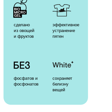
компонент
Biomicrogel
, который
сделан из овощей и фруктов.
Благодаря этому компоненту,
средства WONDER LAB безопасны
для человека, не вредят окружающей
среде, не содержат токсичных
компонентов и разлагаются на 98%
за 1 день.
вода >30%
обыкновенная чистая вода
Biomicrogel 200 S8