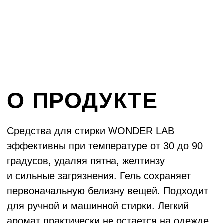
Новости
А
кции
К
арьера
Политика конфиденциальности
Руководство по работе с визуальным
стилем WONDER LAB
Документы
ООО «БМГ»
620072, Екатеринбург,
© ООО «БМГ» 2024
Конструкторов 5