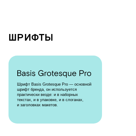
#80CC28
#FFD600
Градиенты используются в макетах для
соцсетей и интернета. Сочетать лучше всего
пару оттенков одного цвета — холодный
и тёплый. Переход плавный и примерно под
углом 45
#C76CFF
#0050FF
#0066FF
#4BD4FF
#3CD0D0
#3CD0D0
#FF8C1E
#FF46AA