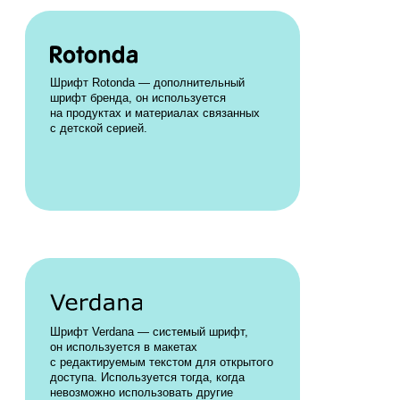
CMYK
C60 / M60 / Y0 / K0
C50 / M80 / Y0 / K0
C50 / M0 / Y0 / K0
C70 / M0 / Y0 / K0
ФОТОГРАФИИ
Рекомендации для подбора фотографий со стоковых
площадок: естественный макияж на людях, нейтральная
одежда.
Простое освещение, приближенное к дневному.
Не одобряются гипертрофированные эмоции, сложные позы,
световые эффекты и тёмные/блеклые цвета, плохое качество