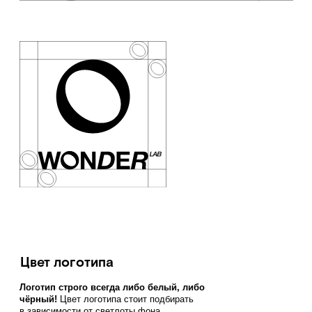
использования логотипа
Не допускается использовать логотип следующим
образом:
искажать пропорции
окрашивать
по отдельности части
логотипа
менять наклон букв
заливать цветом
заливать градиентом /
накладывать тень
текстурой
ставить логотип
перекомпоновывать
на неоднородный фон,
на котором теряется логотип
символ О слева / справа / снизу
наклонять, сочетать