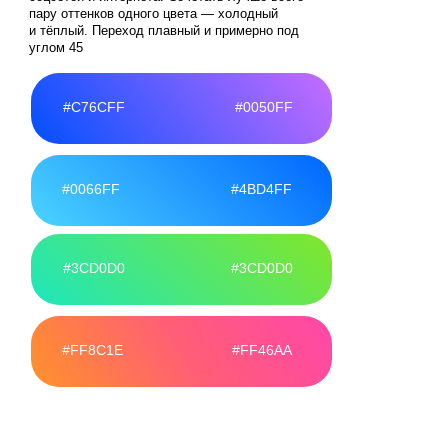
Новости
А
кции
К
арьера