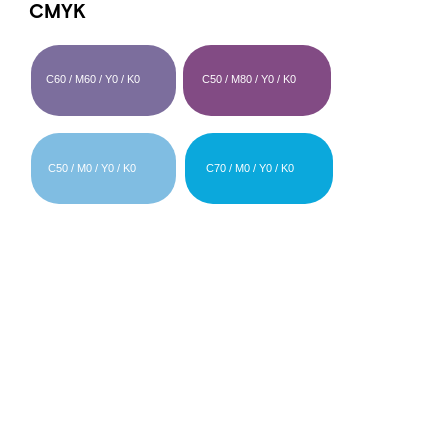
Политика конфиденциальности
Руководство по работе с визуальным
стилем WONDER LAB
Документы
ООО «БМГ»
620072, Екатеринбург,
© ООО «БМГ» 2024
Конструкторов 5
Исследования осуществляются компанией ООО "БМГ"
при
грантовой поддержке Фонда «Сколково»
Сайт разработан дизайн-командой WONDER LAB