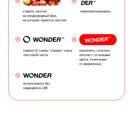
ФИРМЕННЫЕ ЦВЕТА
RGB
Основные цвета бренда — фиолетовый, голубой,
зеленый и другие. Их следует использовать как
основные для фонов в макетах. Но допускается
изменение в зависимости от контента и других
визуальных материалов.
#645AD1
#3286FF
#9064D6
#0050FF
#3CD0D0
#FF99D0