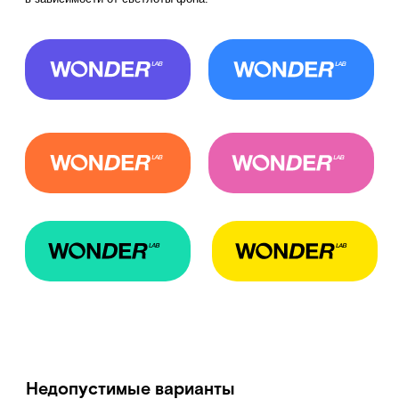
текстовой части
логотип с оттенками
цвета, отличными
от фирменных
использовать без
надиндекса LAB
ШРИФТЫ
Шрифт Basis Grotesque Pro — основной
шрифт бренда, он используется
практически везде: и в наборных
текстах, и в упаковке, и в слоганах,
и заголовках макетов.