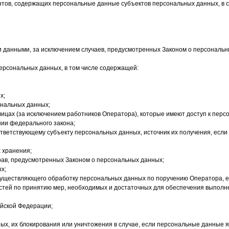
нтов, содержащих персональные данные субъектов персональных данных, в с
и данными, за исключением случаев, предусмотренных Законом о персональн
ерсональных данных, в том числе содержащей:
х;
ональных данных;
лицах (за исключением работников Оператора), которые имеют доступ к пер
нии федерального закона;
ветствующему субъекту персональных данных, источник их получения, если
х хранения;
рав, предусмотренных Законом о персональных данных;
х;
осуществляющего обработку персональных данных по поручению Оператора, ес
тей по принятию мер, необходимых и достаточных для обеспечения выполн
ийской Федерации;
ных, их блокирования или уничтожения в случае, если персональные данные