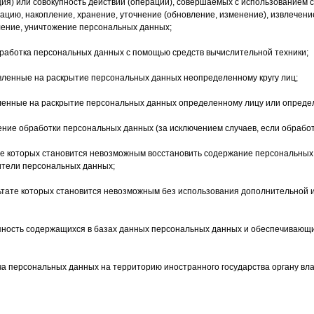
ия) или совокупность действий (операций), совершаемых с использованием с
ацию, накопление, хранение, уточнение (обновление, изменение), извлечени
аление, уничтожение персональных данных;
бработка персональных данных с помощью средств вычислительной техники;
вленные на раскрытие персональных данных неопределенному кругу лиц;
ленные на раскрытие персональных данных определенному лицу или определ
ние обработки персональных данных (за исключением случаев, если обрабо
тате которых становится невозможным восстановить содержание персональн
ители персональных данных;
ультате которых становится невозможным без использования дополнительно
пность содержащихся в базах данных персональных данных и обеспечивающи
а персональных данных на территорию иностранного государства органу вла