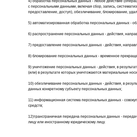
4) обработка персональных данных - любое действие (операц
с персональными данными, включая сбор, запись, систематиз
предоставление, доступ), обезличивание, блокирование, уд
5) автоматизированная обработка персональных данных - о
6) распространение персональных данных - действия, напра
7) предоставление персональных данных - действия, направ
8) блокирование персональных данных - временное прекраще
9) уничтожение персональных данных - действия, в резуль
(или) в результате которых уничтожаются материальные нос
10) обезличивание персональных данных - действия, в рез
данных конкретному субъекту персональных данных;
11) информационная система персональных данных - совоку
средств;
12)трансграничная передача персональных данных - передач
лицу или иностранному юридическому лицу.