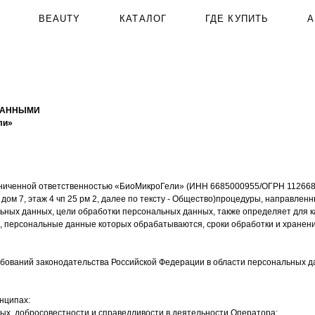
BEAUTY
КАТАЛОГ
АКЦИИ
О
ГДЕ КУПИТЬ
ДАННЫМИ
ли»
раниченной ответственностью «БиоМикроГели» (ИНН 6685000955/ОГРН 112668
ом 7, этаж 4 чп 25 рм 2
,
далее по тексту - Общество)процедуры, направлен
ьных данных, цели обработки персональных данных, также определяет для 
, персональные данные которых обрабатываются, сроки обработки и хранени
бований законодательства Российской Федерации в области персональных д
нципах:
ных, добросовестности и справедливости в деятельности Оператора;