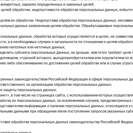
конкретных, заранее определенных и законных целей;
я целей обработки, недопустимости обработки персональных данных, избыто
 целям их обработки. Недопустима обработка персональных данных, несовме
нальных данных заявленным целям обработки.
Обрабатываемые персональн
ональные данные, обработка которых осуществляется в целях, не совмести
ости, а в необходимых случаях и актуальности по отношению к целям обраб
нению неполных или неточных данных;
делить субъекта персональных данных, не дольше, чем этого требуют цели 
оговором, стороной которого, выгодоприобретателем или поручителем по к
 либо обезличиванию по достижении целей обработки или в случае утраты 
тренных законодательством Российской Федерации в сфере персональных д
ответственного за организацию обработки персональных данных;
и и защиты персональных данных;
нет», в том числе на страницах сайта, с использованием которых осуществл
работку их персональных данных, за исключением случаев, предусмотренных
редставителям информации о наличии персональных данных, относящихся к 
льными данными при обращении и/или поступлении запросов указанных субъе
ветствия обработки персональных данных законодательству Российской Феде
рсональных данных;