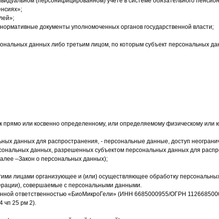
ивидуальном (персонифицированном) учете в системе обязательного пенсион
енсиях»;
лей»;
 нормативные документы уполномоченных органов государственной власти;
сональных данных либо третьим лицом, по которым субъект персональных да
к прямо или косвенно определенному, или определяемому физическому или ю
ых данных для распространения, - персональные данные, доступ неогранич
рсональных данных, разрешенных субъектом персональных данных для расп
далее –Закон о персональных данных);
ругими лицами организующее и (или) осуществляющее обработку персональны
ерации), совершаемые с персональными данными.
нной ответственностью «БиоМикроГели» (ИНН 6685000955/ОГРН 11266850009
 чп 25 рм 2).