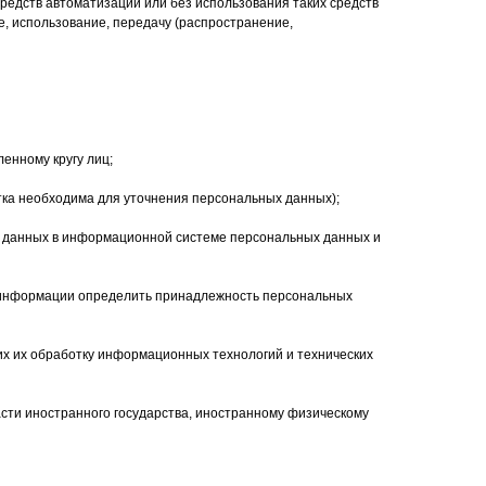
редств автоматизации или без использования таких средств
е, использование, передачу (распространение,
енному кругу лиц;
тка необходима для уточнения персональных данных);
ых данных в информационной системе персональных данных и
й информации определить принадлежность персональных
х их обработку информационных технологий и технических
сти иностранного государства, иностранному физическому