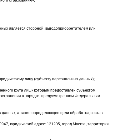
ного страхования»;
нных является стороной, выгодоприобретателем или
ридическому лицу (субъекту персональных данных);
енного круга лиц к которым предоставлен субъектом
ространения в порядке, предусмотренном Федеральным
х данных, а также определяющее цели обработки, состав
47, юридический адрес: 121205, город Москва, территория