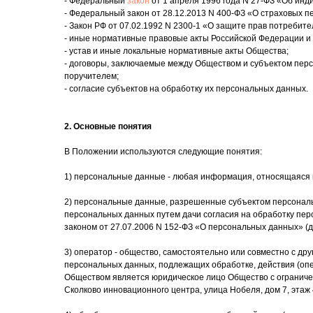
- Федеральный
закон
от 1 апреля 1996 года N 27-ФЗ «Об инд
- Федеральный закон от 28.12.2013 N 400-ФЗ «О страховых п
- Закон РФ от 07.02.1992 N 2300-1 «О защите прав потребите
- иные нормативные правовые акты Российской Федерации и
- устав и иные локальные нормативные акты Общества;
- договоры, заключаемые между Обществом и субъектом пер
поручителем;
- согласие субъектов на обработку их персональных данных.
2. Основные понятия
В Положении используются следующие понятия:
1) персональные данные - любая информация, относящаяся 
2) персональные данные, разрешенные субъектом персональн
персональных данных путем дачи согласия на обработку пе
законом от 27.07.2006 N 152-ФЗ «О персональных данных» (
3) оператор - общество, самостоятельно или совместно с д
персональных данных, подлежащих обработке, действия (оп
Обществом является юридическое лицо Общество с ограниче
Сколково инновационного центра, улица Нобеля, дом 7, этаж 4