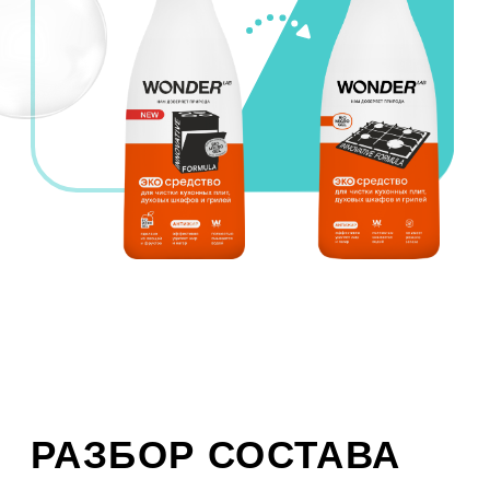
Biomicrogel 300 S3
для очистки поверхностей от жировых
загрязнений
В основе средства —
инновационный компонент
Biomicrogel
, который сделан
из овощей и фруктов. Благодаря
этому компоненту, средства
WONDER LAB безопасны
для человека, не вредят
окружающей среде, не содержат
токсичных компонентов
и разлагаются на 98% за 1 день.