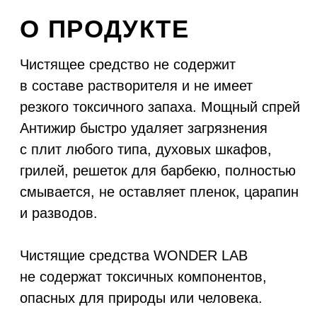
Новости
А
кции
К
арьера
Политика конфиденциальности
Руководство по работе с визуальным
стилем WONDER LAB
Документы
ООО «БМГ»
620072, Екатеринбург,
© ООО «БМГ» 2024
Конструкторов 5