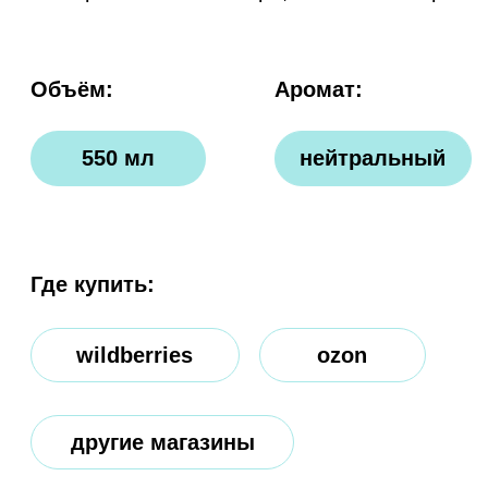
другие магазины
эффективно
инновации
удаляет жир
из овощей
и нагар
и фруктов
полностью
не имеет
смывается
резкого
водой
запаха