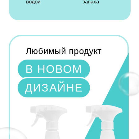
РАЗБОР СОСТАВА
вода >30%
обыкновенная чистая вода
каустическая сода 5-15%
Основной очищающий компонент
для сильных жировых и белковых
загрязнений
Получают гидроксид натрия из природного
сырья — поваренной соли, минерального
сырья. То есть происхождение вполне
природное, но, НЕ натуральное — он не из
растительного сырья.