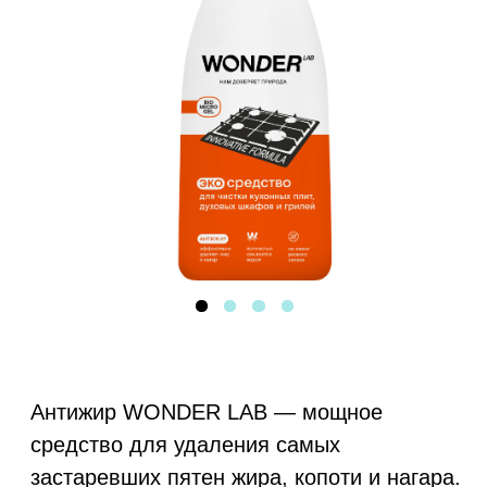
Антижир WONDER LAB — мощное
средство для удаления самых
застаревших пятен жира, копоти и нагара.
Объём:
Аромат:
550 мл
нейтральный
Где купить:
wildberries
ozon