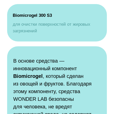
О ПРОДУКТЕ
Чистящее средство не содержит
в составе растворителя и не имеет
резкого токсичного запаха. Мощный спрей
Антижир быстро удаляет загрязнения
с плит любого типа, духовых шкафов,
грилей, решеток для барбекю, полностью
смывается, не оставляет пленок, царапин
и разводов.
Чистящие средства WONDER LAB
не содержат токсичных компонентов,
опасных для природы или человека.