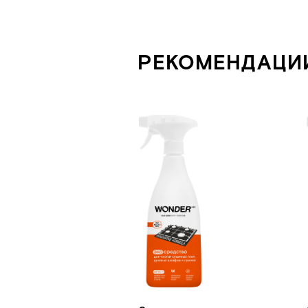
Экосредство для чистки
Экосред
кухонных плит, духовых
ванной 
шкофов и грилей
ООО «БМГ»
620072, Екатеринбург,