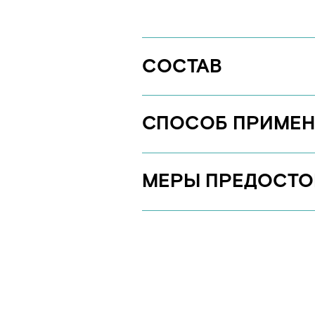
МЕРЫ ПРЕДОСТОРО
О ПРОДУКТЕ
Гель действует уже через 30 секунд, очищая 
от бактерий и налета, не повреждая поверхнос
для лотков полностью смывается, не оставляя 
и разводов. Благодаря отсутствию запаха, сре
раздражать даже самых чувствительных и алл
питомцев. Чистящие средства WONDER LAB н