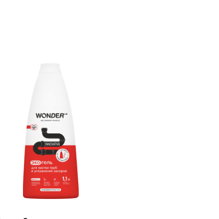
тво для чистки
странения засоров
нфиденциальности
 по работе с визуальным
DER LAB