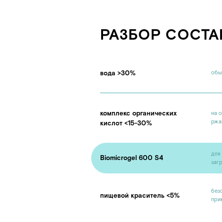
комплекс органических
на основе фер
ржавчину, нал
кислот <15-30%
для эффектив
Biomicrogel 600 S4
загрязнений и 
безопасный кр
пищевой краситель <5%
применяется 
СОСТАВ
СПОСОБ ПРИМЕНЕН