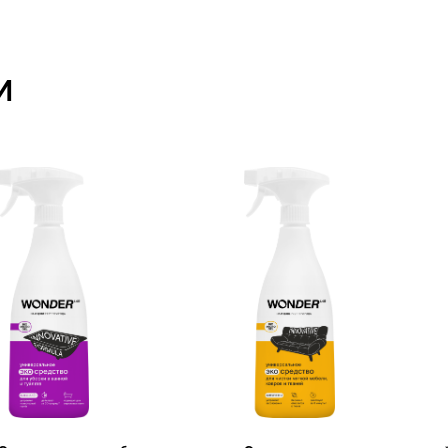
ство для уборки в
Экосредство для чистки мягкой
Экосредс
и туалете
мебели, ковров и тканей
труб и у
Новости
Политика ко
Руководство
А
кции
стилем WON
К
арьера
Документы