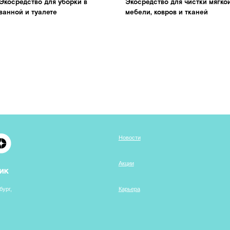
существляются компанией ООО "БМГ" при
грантовой поддержке Фонда «Сколково»
Сайт разработан дизайн-командой WONDER LAB