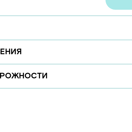
ЖНОСТИ
лоток
ть. Средство
пленок
дство не будет
ергичных
е содержат