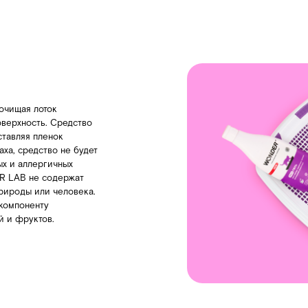
или человека.
нту
тов.