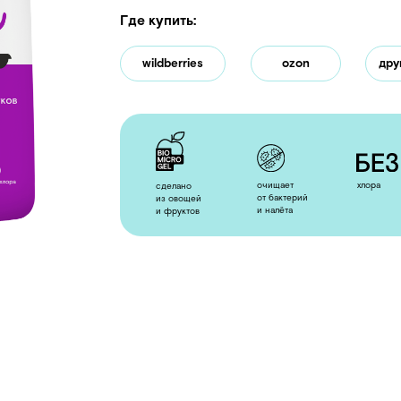
wildberries
ozon
другие магазины
очищает
хлора
дези
сделано
от бактерий
из овощей
и налёта
и фруктов