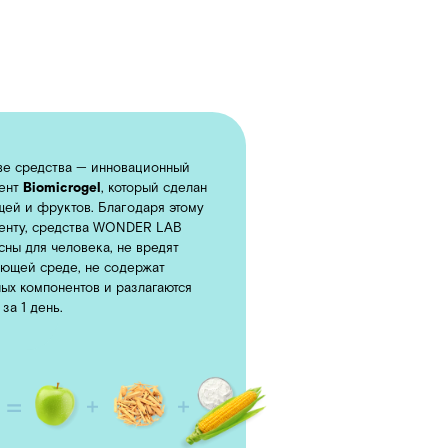
нновационный
, который сделан
лагодаря этому
 WONDER LAB
, не вредят
содержат
и разлагаются
В НОВОМ
ДИЗАЙНЕ