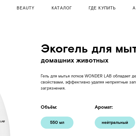
BEAUTY
КАТАЛОГ
АКЦИИ
О
ГДЕ КУПИТЬ
Экогель для мытья ло
домашних животных
Гель для мытья лотков WONDER LAB обладает дезинфицирующи
свойствами, эффективно удаляя неприятные запахи и органичес
загрязнения.
Объём:
Аромат:
550 мл
нейтральный
Где купить: