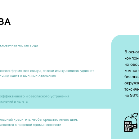
В основе средства — и
компонент
Biomicrogel
из овощей и фруктов. Б
компоненту, средства
ментов сахара, патоки или крахмалов, удаляют
ет и мыльные отложения
безопасны для человека
окружающей среде, не 
токсичных компонентов 
на 98% за 1 день.
ного и безопасного устранения
налета.
аситель, чтобы средство имело цвет,
в пищевой промышленности
ИЯ