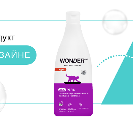
ЙНЕ
 чистая вода