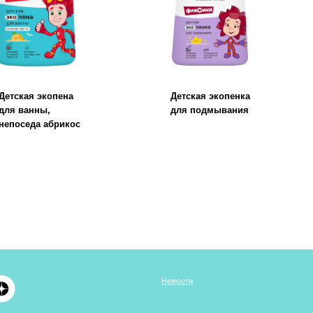
Новости
Политика к
Руководство
А
кции
стилем WON
К
арьера
Документы
ществляются компанией ООО "БМГ" при
грантовой поддержке Фонда «Сколково»
Сайт разработан дизайн-командой WONDER LAB