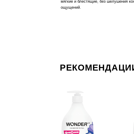
Детское экомыло,
Детская
сливочное мороженое
для ван
непосед