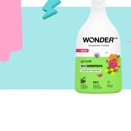
стая вода
В основе средства — ин
компонент
Biomicrogel
,
зопасного очищения детских волос