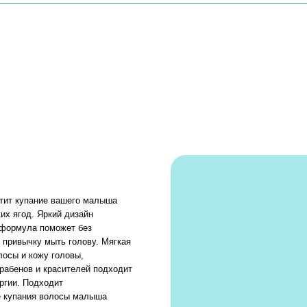
ние вашего малыша
 Яркий дизайн
 поможет без
у мыть голову. Мягкая
жу головы,
и красителей подходит
дходит
я волосы малыша
гих неприятных