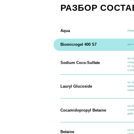
на основе кокосо
Sodium Coco-Sulfate
очищающие и пен
из лучших пеноо
и нежную пену
на основе кокосо
Lauryl Glucoside
мягкий пенообраз
хорошо подходит 
на основе кокосо
Cocamidopropyl Betaine
усилитель пенооб
действием
на основе свекло
Betaine
увлажняющими, у
Citric Acid
регулятор рН, ко
Parfum
отдушка для легк
Methylchloroisothiazolinone
минимальная доза
микроорганизмов 
Methylisothiazolinone