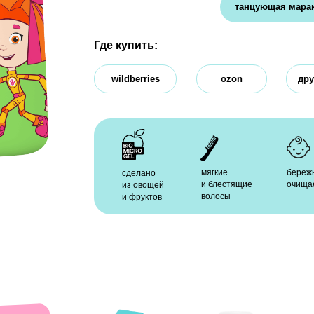
Где купить:
wildberries
ozon
другие магазины
мягкие
бережно
SLES
сделано
и блестящие
очищает
пар
из овощей
волосы
и кр
и фруктов