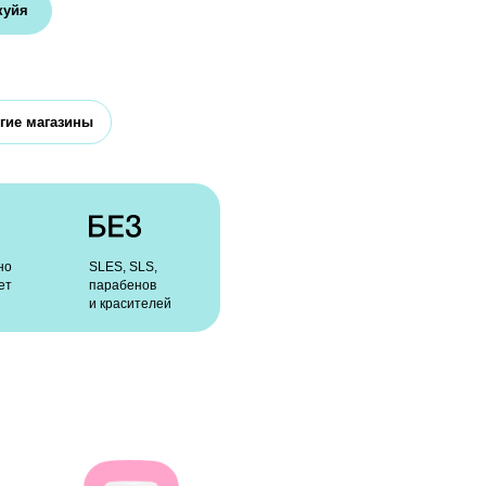
, SLS,
абенов
асителей