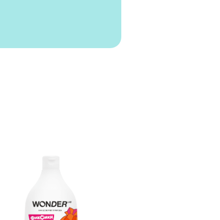
 экошампунь
вечеринка