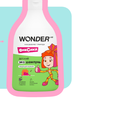
новационный
 который сделан