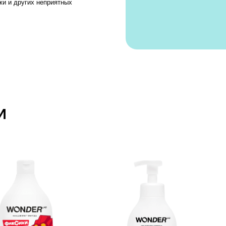
 экопена
Детская экопенка
Детский
ны,
для подмывания
ягодная 
а абрикос