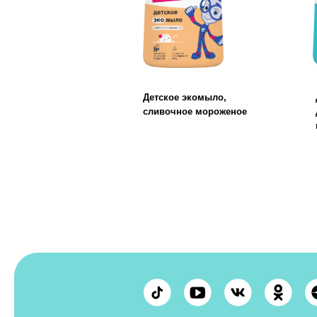
ООО «БМГ»
620072, Екатеринбург,
© ООО «БМГ» 2024
Конструкторов 5
Исследования осу