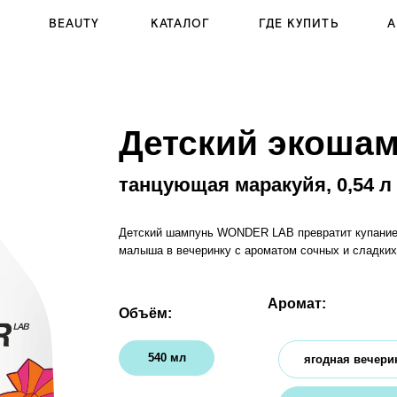
BEAUTY
КАТАЛОГ
АКЦИИ
О
ГДЕ КУПИТЬ
Детский экошампунь
танцующая маракуйя, 0,54 л
Детский шампунь WONDER LAB превратит купание вашего
малыша в вечеринку с ароматом сочных и сладких ягод.
Аромат:
Объём:
х
540 мл
ягодная вечеринка
танцующая маракуйя