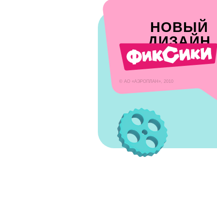
© АО «АЭРОПЛАН», 2010
РАЗБОР СОСТАВА
Aqua
обыкновенная чи
Biomicrogel 400 S7
для мягкого и бе