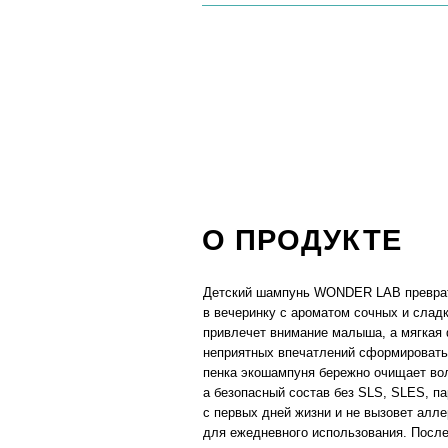
Детский шампунь WONDER LAB превратит купа
в вечеринку с ароматом сочных и сладких ягод.
привлечет внимание малыша, а мягкая формула
неприятных впечатлений сформировать привычк
пенка экошампуня бережно очищает волосы и ко
а безопасный состав без SLS, SLES, парабенов 
с первых дней жизни и не вызовет аллергии. По
для ежедневного использования. После купани
мягкие и блестящие, без шелушения кожи и дру
ощущений.
РЕКОМЕНДАЦИИ