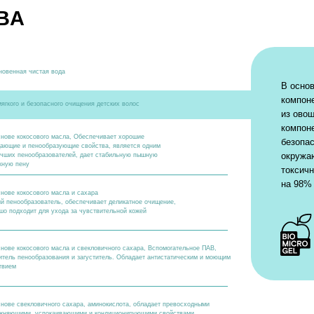
из овощей и фруктов. Б
компоненту, средства 
вого масла, Обеспечивает хорошие
безопасны для человека,
ообразующие свойства, является одним
окружающей среде, не с
бразователей, дает стабильную пышную
токсичных компонентов 
на 98% за 1 день.
вого масла и сахара
ователь, обеспечивает деликатное очищение,
для ухода за чувствительной кожей
вого масла и свекловичного сахара, Вспомогательное ПАВ,
разования и загуститель. Обладает антистатическим и моющим
вичного сахара, аминокислота, обладает превосходными
спокаивающими и кондиционирующими свойствами
нсервант, природного происхождения
ого приятного запаха, гипоаллергенная и безопасная
 синтетического консерванта против всех видов
и бактерий