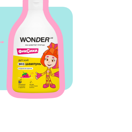
новационный
 который сделан