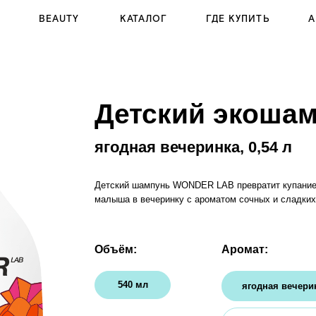
BEAUTY
КАТАЛОГ
АКЦИИ
О
ГДЕ КУПИТЬ
Детский экошампунь
ягодная вечеринка, 0,54 л
Детский шампунь WONDER LAB превратит купание вашего
малыша в вечеринку с ароматом сочных и сладких ягод.
Объём:
Аромат:
х
540 мл
ягодная вечеринка
танцующая маракуйя