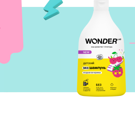
стая вода
В основе средства — ин
компонент
Biomicrogel
,
зопасного очищения детских волос