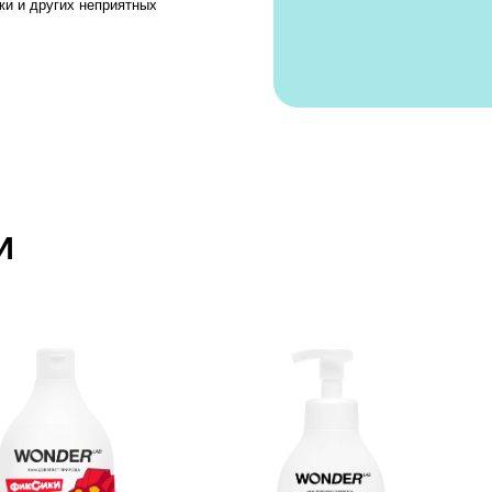
 экопена
Детская экопенка
Детский
ны,
для подмывания
танцующ
а абрикос