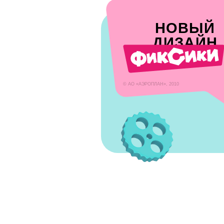
© АО «АЭРОПЛАН», 2010
РАЗБОР СОСТАВА
Aqua
обыкновенная чи
Biomicrogel 400 S7
для мягкого и бе