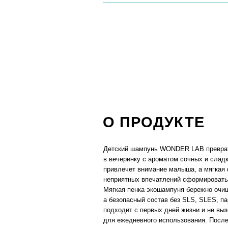
Детский шампунь WONDER LAB превратит купа
в вечеринку с ароматом сочных и сладких ягод.
привлечет внимание малыша, а мягкая формула
неприятных впечатлений сформировать привычк
Мягкая пенка экошампуня бережно очищает воло
а безопасный состав без SLS, SLES, парабенов 
подходит с первых дней жизни и не вызовет алл
для ежедневного использования. После купани
мягкие и блестящие, без шелушения кожи и дру
ощущений.
РЕКОМЕНДАЦИИ