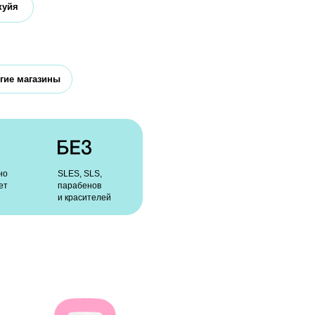
, SLS,
абенов
асителей