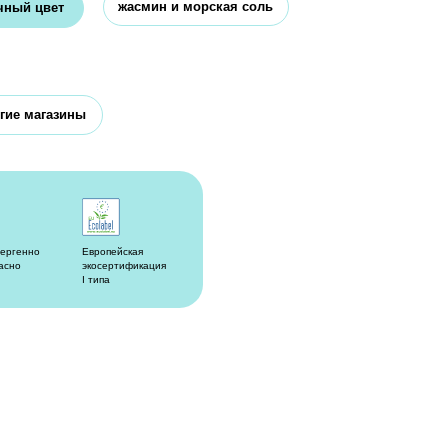
пейская
ертификация
а