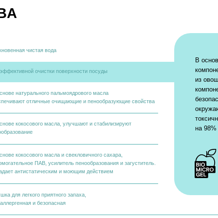
В основе средства — ин
компонент
Biomicrogel
,
ой очистки поверхности посуды
из овощей и фруктов. Б
компоненту, средства 
урального пальмоядрового масла
безопасны для человека,
 отличные очищающие и пенообразующие свойства
окружающей среде, не с
токсичных компонентов 
осового масла, улучшают и стабилизируют
на 98% за 1 день.
ние
осового масла и свекловичного сахара,
ое ПАВ, усилитель пенообразования и загуститель.
истатическим и моющим действием
гкого приятного запаха,
ая и безопасная
оза синтетического консерванта против всех
ганизмов и бактерий