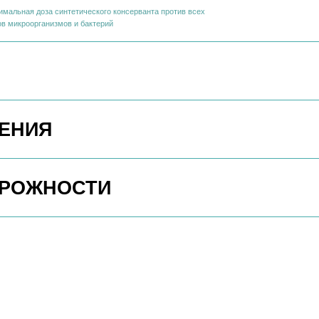
ИЯ
ЖНОСТИ
ично пенится
 как в холодной, так
щей и фруктов,