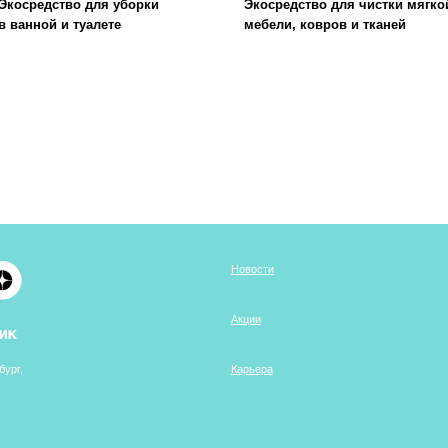
стилем WON
К
арьера
Документы
существляются компанией ООО "БМГ" при
грантовой поддержке Фонда «Сколково»
Сайт разработан дизайн-командой WONDER LAB