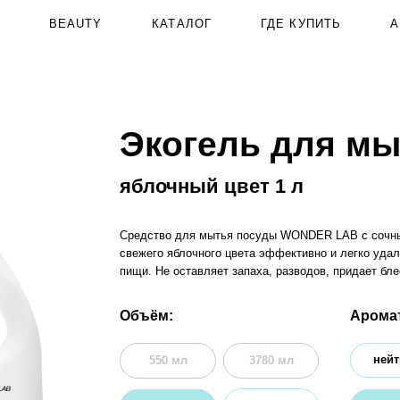
BEAUTY
КАТАЛОГ
АКЦИИ
О
ГДЕ КУПИТЬ
Экогель для мытья 
яблочный цвет 1 л
Средство для мытья посуды WONDER LAB с сочным ароматом
свежего яблочного цвета эффективно и легко удаляет жир и остатк
пищи. Не оставляет запаха, разводов, придает блеск посуде.
Объём:
Аромат:
нейтральный
550 мл
3780 мл
5000 мл
яблочный цвет
1000 мл