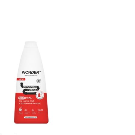
тво для чистки
странения засоров
нфиденциальности
 по работе с визуальным