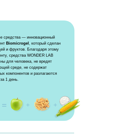
новационный
 который сделан
лагодаря этому
WONDER LAB
 не вредят
одержат
и разлагаются