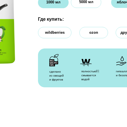
Где купить:
wildberries
ozon
другие магазины
полностью
гипоаллергенно
Евро
сделано
смывается
и безопасно
экос
из овощей
водой
I тип
и фруктов
чистая вода