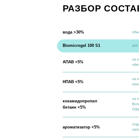
Biomicrogel 100 S1
для эффективн
на основе нат
АПАВ <5%
обеспечивают
на основе кок
НПАВ <5%
пенообразова
на основе кок
кокамидопропил
Вспомогательн
бетаин <5%
Обладает ант
отдушка для ле
ароматизатор <5%
гипоаллергенн
минимальная д
консервант <5%
видов микроор
СОСТАВ