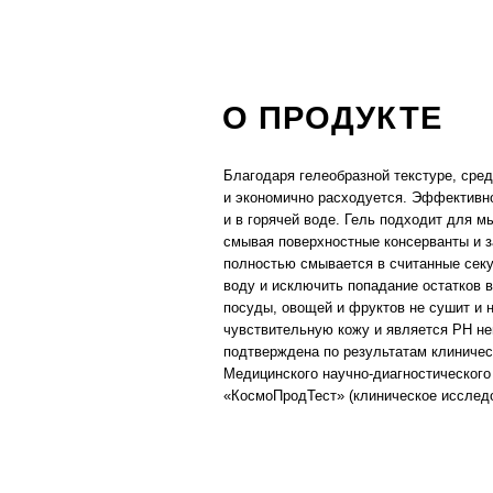
смывая поверхностные консерванты и загрязнен
полностью смывается в считанные секунды, что
воду и исключить попадание остатков в организ
посуды, овощей и фруктов не сушит и не раздр
чувствительную кожу и является PH нейтральн
подтверждена по результатам клинических исс
Медицинского научно-диагностического центра
«КосмоПродТест» (клиническое исследование № 7
РЕКОМЕНДАЦИИ