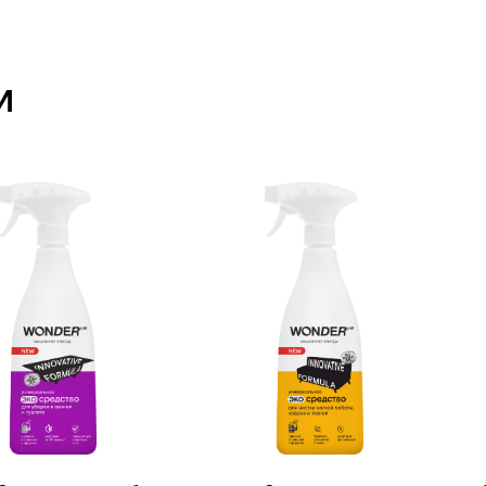
ство для уборки
Экосредство для чистки мягкой
Экосредс
 и туалете
мебели, ковров и тканей
труб и у
Новости
Политика ко
Руководство
А
кции