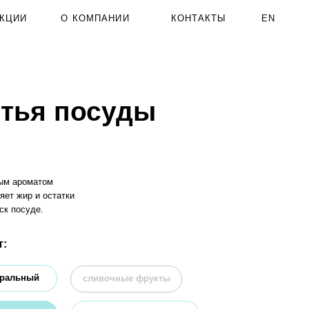
 КОМПАНИИ
КОНТАКТЫ
EN
посуды
и
сливочные фрукты
жасмин и морская соль