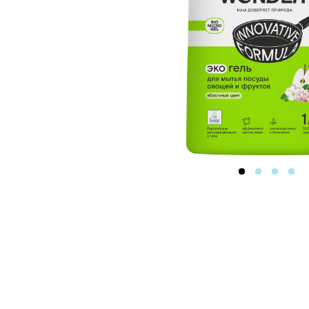
РАЗБОР СОСТАВА
вода >30%
обыкновенная 