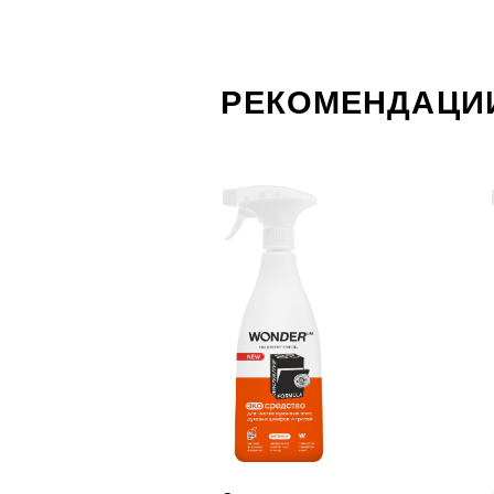
Экосредство для чистки
Экосред
кухонных плит, духовых
в ванной
шкофов и грилей