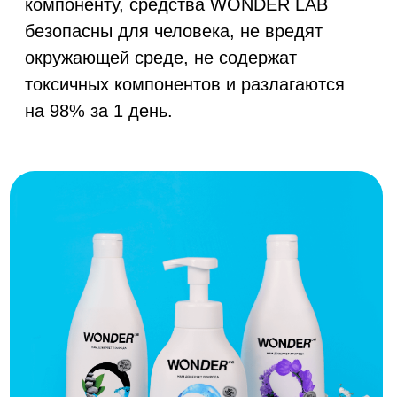
ООО «БМГ»
620072, Екатеринбург,
© ООО «БМГ» 2024
Конструкторов 5
Исследования осуществляются компанией ООО "БМГ"
при
грантовой поддержке Фонда «Сколково»
Сайт разработан дизайн-командой WONDER LAB
Экошампунь
Экогель для душ
Экошампунь для
для всех типов
just yellow
всех типов волос
волос очищение
очищение и объём
и свежесть