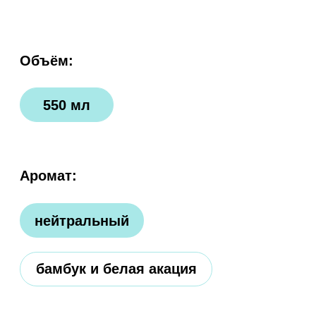
бамбук и белая акация
Где купить:
больше не продается
сделано
не сушит
из овощей
и не раздражает
и фруктов
кожу