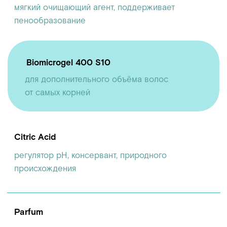
О ПРОДУКТЕ
Экологичный шампунь WONDER LAB с
цветочным ароматом подходит для
базового ухода за волосами любого
типа. Шампунь мягко очищает волосы,
поддерживает pH баланс кожи головы,
не сушит и не раздражает её. В составе
нет SLS, парабенов и красителей. В
результате волосы чистые, свежие и
объемные, со здоровым блеском.