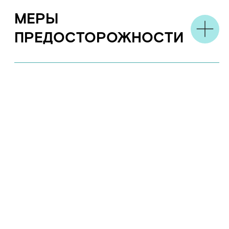
Новости
А
кции
К
арьера