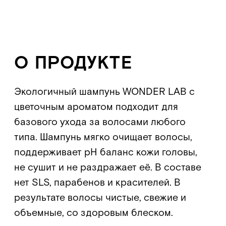
Политика конфиденциальности
Руководство по работе
с визуальным стилем WONDER LAB
Документы
ООО «БМГ»
620072, Екатеринбург,
© ООО «БМГ» 2024
Конструкторов 5
Исследования осуществляются компанией ООО "БМГ"
при
грантовой поддержке Фонда «Сколково»
Сайт разработан дизайн-командой WONDER LAB
Экошампунь для
Экогель для душ
Экогель
всех типов волос
just yellow
для интимной
очищение и
гигиены
свежесть