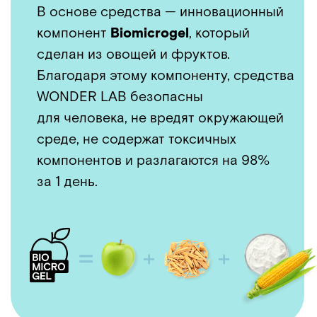
Обеспечивает хорошие очищающие
и пенообразующие свойства, является
одним из лучших пенообразователей,
дает стабильную пышную и нежную пену
Cocamide DEA
на основе кокосового масла и свекловичного
сахара, Вспомогательное ПАВ, усилитель
пенообразования и загуститель. Обладает
антистатическим и моющим действием
Caprylyl/Capryl Glucoside
на основе кокосового масла и кукурузного
крахмала
мягкий очищающий агент, поддерживает
пенообразование
Biomicrogel 400 S10
для дополнительного объёма волос