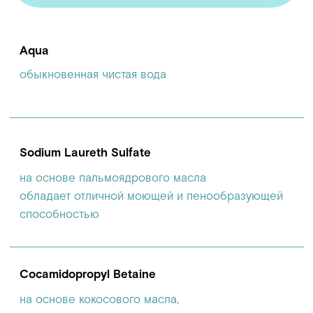
от самых корней
Citric Acid
регулятор рН, консервант, природного
происхождения
Parfum
отдушка для легкого приятного запаха,
гипоаллергенная и безопасная
Methylchloroisothiazolinone
Methylisothiazolinone
минимальная доза синтетического консерванта
против всех видов микроорганизмов и бактерий
СОСТАВ