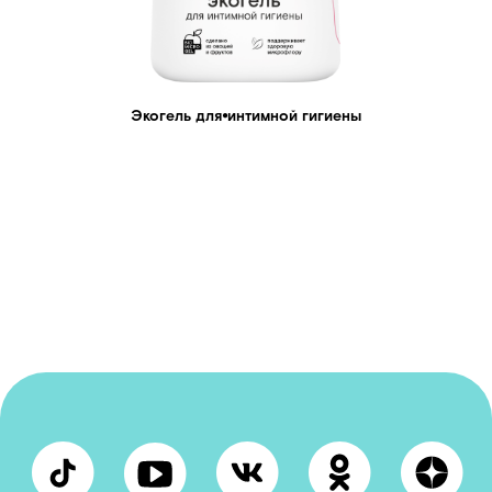
Экогель для⦁интимной гигиены