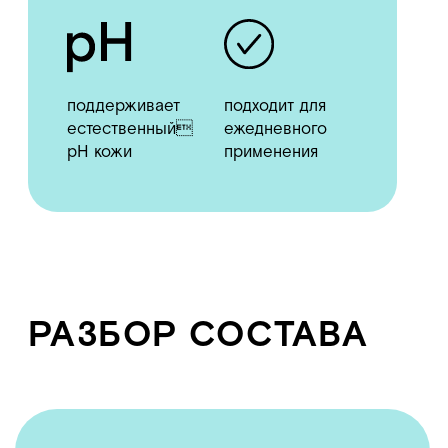
Aqua
обыкновенная чистая вода
Sodium Laureth Sulfate
на основе пальмоядрового масла
обладает отличной моющей и пенообразующей
способностью
Cocamidopropyl Betaine
на основе кокосового масла,