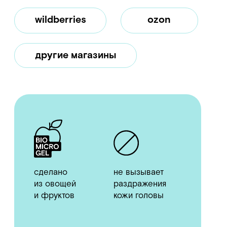
поддерживает
подходит для
естественный
ежедневного
рН кожи
применения
РАЗБОР СОСТАВА
В основе средства — инновационный
компонент
Biomicrogel
, который
сделан из овощей и фруктов.
Благодаря этому компоненту, средства
WONDER LAB безопасны
для человека, не вредят окружающей
среде, не содержат токсичных
компонентов и разлагаются на 98%
за 1 день.