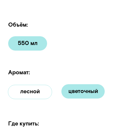
Где купить:
wildberries
ozon
другие магазины
сделано
не вызывает
из овощей
раздражения
и фруктов
кожи головы