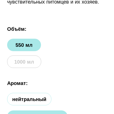
нейтральный
тропические фрукты
Где купить:
wildberries
ozon
другие магазины
сделано
гипоаллергенно
из овощей
и безопасно
и фруктов