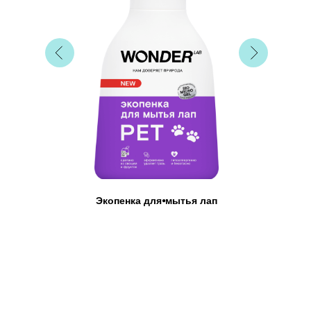
Экопенка для⦁мытья лап