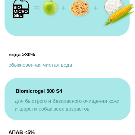
консервант <5%
минимальная доза синтетического
консерванта против всех видов
микроорганизмов и бактерий
СОСТАВ
СПОСОБ
ПРИМЕНЕНИЯ
МЕРЫ
ПРЕДОСТОРОЖНОСТИ