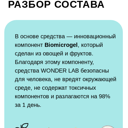
на основе натурального пальмоядрового масла
обеспечивают отличные очищающие
и пенообразующие свойства
НПАВ <5%
на основе кокосового масла, улучшают
и стабилизируют пенообразование
кокамидопропил бетаин <5%
на основе кокосового масла и свекловичного
сахара, Вспомогательное ПАВ, усилитель
пенообразования и загуститель. Обладает
антистатическим и моющим действием
ароматизатор <5%
отдушка для легкого приятного запаха,
гипоаллергенная и безопасная