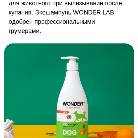
Сайт разработан дизайн-командой WONDER LAB
Экосредство
Экосредство
Экопенка
для чистки
для мытья пола
для мытья лап
мягкой мебели,
в домах
ковров и тканей
с животными