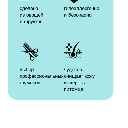
для человека, не вредят окружающей
среде, не содержат токсичных
компонентов и разлагаются на 98%
за 1 день.
вода >30%
обыкновенная чистая вода
Biomicrogel 500 S4
для быстрого и безопасного очищения кожи
и шерсти собак всех возрастов
АПАВ <5%