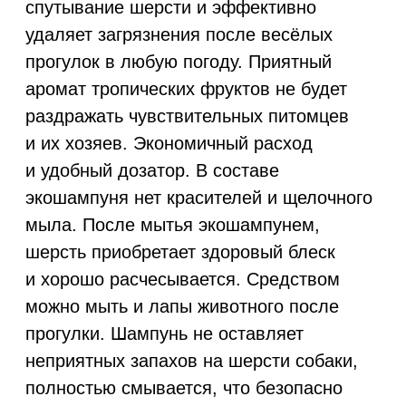
Новости
А
кции
К
арьера
Политика конфиденциальности
Руководство по работе с визуальным
стилем WONDER LAB
Документы
ООО «БМГ»
620072, Екатеринбург,
© ООО «БМГ» 2024
Конструкторов 5
Исследования осуществляются компанией ООО "БМГ"
при
грантовой поддержке Фонда «Сколково»