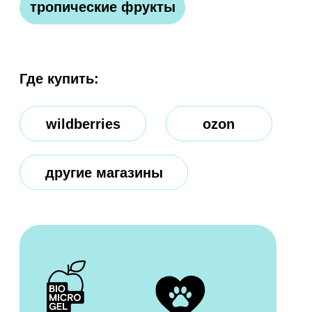
выбор
чудесно
профессиональных
очищает кожу
грумеров
и шерсть
питомца
РАЗБОР СОСТАВА
В основе средства — инновационный
компонент
Biomicrogel
, который
сделан из овощей и фруктов.
Благодаря этому компоненту,
средства WONDER LAB безопасны