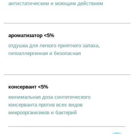
аромат тропических фруктов не будет
раздражать чувствительных питомцев
и их хозяев. Экономичный расход
и удобный дозатор. В составе
экошампуня нет красителей и щелочного
мыла. После мытья экошампунем,
шерсть приобретает здоровый блеск
и хорошо расчесывается. Средством
можно мыть и лапы животного после
прогулки. Шампунь не оставляет
неприятных запахов на шерсти собаки,
полностью смывается, что безопасно
для животного при вылизывании после
купания. Экошампунь WONDER LAB
одобрен профессиональными
грумерами.