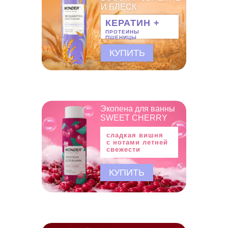
обработку персональных данных
И БЛЕСК
КЕРАТИН +
ОТПРАВИТЬ
ПРОТЕИНЫ
ПШЕНИЦЫ
КУПИТЬ
Экопена для ванны
SWEET CHERRY
сладкая вишня
с нотами летней
свежести
КУПИТЬ