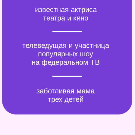
Для себя и своей семьи
я выбираю средства,
которым могу доверять.
WONDER LAB — это про
осознанный выбор,
экологичный состав
и серьезную научную базу.
Наш совместный проект
это не просто партнёрство,
а история про искреннюю
симпатию.