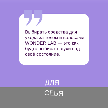
Выбирать средства для
КОНТАКТЫ
ухода за телом и волосами
WONDER LAB — это как
будто выбирать духи под
АДРЕС
своё состояние.
620072, Екатеринбург, Конструкторов 5
ОБРАТНАЯ СВЯЗЬ
ДЛЯ
ОТ ПОКУПАТЕЛЕЙ
СЕБЯ
Делитесь опытом, хвалите, ругайте,
предлагайте
— все это поможет сделать экосредства