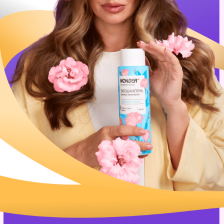
известная актриса
театра и кино
телеведущая и участница
популярных шоу
на федеральном ТВ
заботливая мама
трех детей