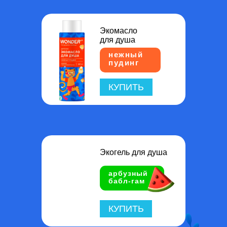
Экомасло
для душа
нежный
пудинг
КУПИТЬ
Экогель для душа
арбузный
бабл-гам
КУПИТЬ